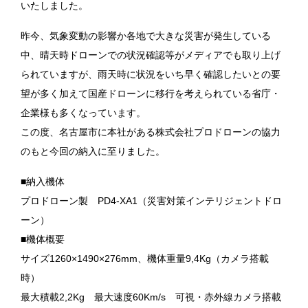
いたしました。
昨今、気象変動の影響か各地で大きな災害が発生している
中、晴天時ドローンでの状況確認等がメディアでも取り上げ
られていますが、雨天時に状況をいち早く確認したいとの要
望が多く加えて国産ドローンに移行を考えられている省庁・
企業様も多くなっています。
この度、名古屋市に本社がある株式会社プロドローンの協力
のもと今回の納入に至りました。
■納入機体
プロドローン製 PD4-XA1（災害対策インテリジェントドロ
ーン）
■機体概要
サイズ1260×1490×276mm、機体重量9,4Kg（カメラ搭載
時）
最大積載2,2Kg 最大速度60Km/s 可視・赤外線カメラ搭載