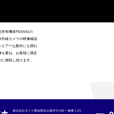
有機体PD4XA1の
赤外線カメラの映像確認
シビアーな動作にも慣れ
練を重ね、お客様に満足
のに挑戦し続けます。
株式会社ダイナ
愛知県名古屋市中川区一柳通 1-23