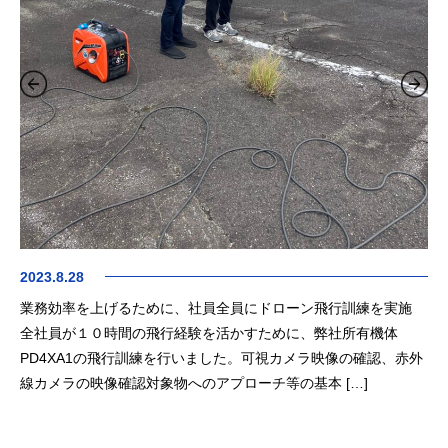
20
くの
豊
保守
ン
一部
た
国
2023.8.28
業務効率を上げるために、社員全員にドローン飛行訓練を実施
全社員が１０時間の飛行経験を活かすために、弊社所有機体
PD4XA1の飛行訓練を行いました。可視カメラ映像の確認、赤外
線カメラの映像確認対象物へのアプローチ等の基本 […]