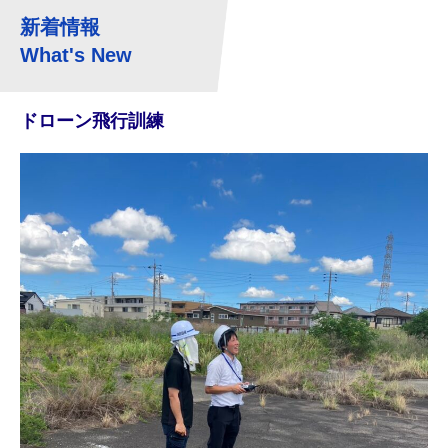
新着情報
What's New
ドローン飛行訓練
豊
納